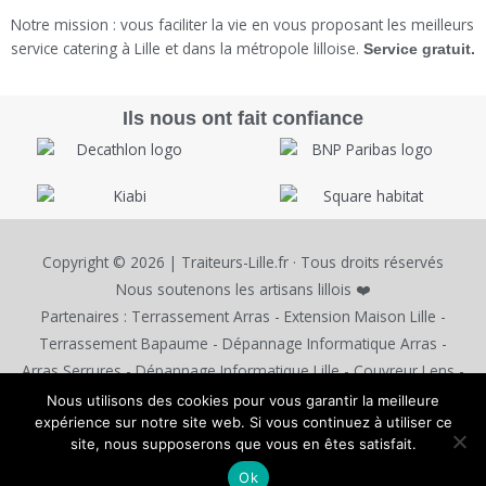
Notre mission : vous faciliter la vie en vous proposant les meilleurs
service catering à Lille et dans la métropole lilloise.
Service gratuit.
Ils nous ont fait confiance
Copyright © 2026 | Traiteurs-Lille.fr · Tous droits réservés
Nous soutenons les artisans lillois ❤️
Partenaires :
Terrassement Arras
-
Extension Maison Lille
-
Terrassement Bapaume
-
Dépannage Informatique Arras
-
Arras Serrures
-
Dépannage Informatique Lille
-
Couvreur Lens
-
Consultant SEO Arras
-
Création Site Web Arras
-
Formation
Nous utilisons des cookies pour vous garantir la meilleure
expérience sur notre site web. Si vous continuez à utiliser ce
Excel Arras
-
Codefast Review
site, nous supposerons que vous en êtes satisfait.
Mentions légales
Politique de confidentialité
Contact
Ok