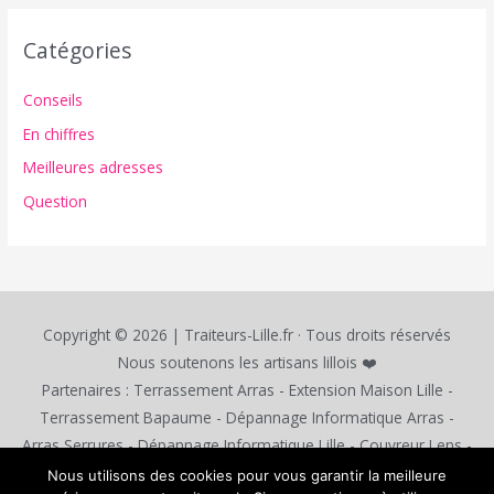
Catégories
Conseils
En chiffres
Meilleures adresses
Question
Copyright © 2026 | Traiteurs-Lille.fr · Tous droits réservés
Nous soutenons les artisans lillois ❤️
Partenaires :
Terrassement Arras
-
Extension Maison Lille
-
Terrassement Bapaume
-
Dépannage Informatique Arras
-
Arras Serrures
-
Dépannage Informatique Lille
-
Couvreur Lens
-
Consultant SEO Arras
-
Création Site Web Arras
-
Formation
Nous utilisons des cookies pour vous garantir la meilleure