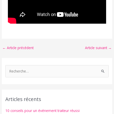
←
Article précédent
Article suivant
→
R
e
c
h
Articles récents
e
r
10 conseils pour un événement traiteur réussi
c