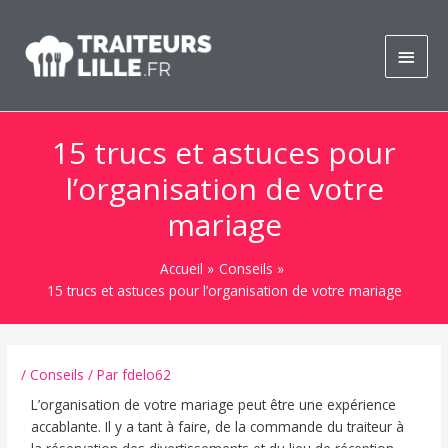
Aller
Men
au
contenu
princ
15 trucs et astuces pour
l’organisation de votre
mariage
Accueil
Conseils
15 trucs et astuces pour l’organisation de votre mariage
/
Conseils
/ Par
fdelo62
L’organisation de votre mariage peut être une expérience
accablante. Il y a tant à faire, de la commande du traiteur à