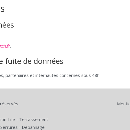
s
nées
ch.fr
.
e fuite de données
s, partenaires et internautes concernés sous 48h.
s réservés
Mentio
on Lille
-
Terrassement
 Serrures
-
Dépannage