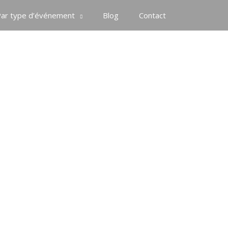
ar type d’événement
Blog
Contact
le
udget et vos
 ❤️