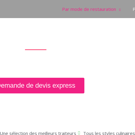
Par mode de restauration
P
iel de cuisine et réception à Lil
e prestataires lillois les plus adaptés à votre b
de matériel de cuisine et réception. Service gratuit
emande de devis express
Une sélection des meilleurs traiteurs
Tous les styles culinaires